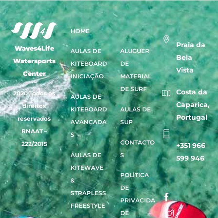
HOME
Praia da
Waves4Life
AULAS DE
ALUGUER
Bela
Watersports
KITEBOARD
DE
Vista
Center
INICIAÇÃO
MATERIAL
DE SURF
Costa da
2020 Todos os
AULAS DE
Caparica,
direitos
KITEBOARD
AULAS DE
Portugal
reservados
AVANÇADA
SUP
RNAAT –
S
CONTACTO
222/2015
+351 966
AULAS DE
S
599 946
KITEWAVE
POLÍTICA
&
DE
STRAPLESS
PRIVACIDA
FREESTYLE
DE