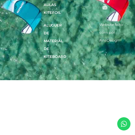
AULAS
KITEFOIL
Website feito
ALUGUER
com
por
DE
AnaDesign
MATERIAL
DE
KITEBOARD