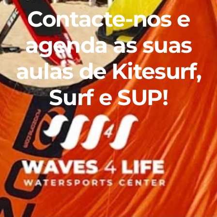
Contacte-nos e
agenda as suas
aulas de Kitesurf,
Surf e SUP!